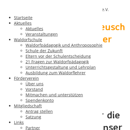
Startseite
Vielen Dank für den Beusch
Aktuelles
Aktuelles
Veranstaltungen
unseres Beitrags auf der
Waldorfschule
Waldorfpädagogik und Anthroposophie
Landesgartenschau!
Schule der Zukunft
Eltern vor der Schulentscheidung
21 Fragen zur Waldorfpädagogik
Unterrichtsgestaltung und Lehrplan
Ausbildung zum Waldorflehrer
Luftaufnahme unseres LGS-Beitrags
Förderverein
Über uns
Vorstand
Mitmachen und unterstützen
Spendenkonto
Mitgliedschaft
Antrag stellen
Eine Waldorfschule für die
Satzung
Links
Region Ingolstadt ist unser
Partner