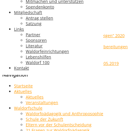
Mitmachen und unterstützen
Spendenkonto
Mitgliedschaft
Antrag stellen
Satzung
Neueste Beiträge
Links
Partner
Übergabe des Preisgeldes der Aktion „Herz zeigen“ 2020
Sponsoren
bei dm
Literatur
Landesgartenschau 2020 – Bilder unserer Vorbereitungen
Waldorfeinrichtungen
Umzug der Schulmöbel
Lebenshilfen
„Kein Platz für eine Waldorfschule?“
Waldorf 100
Aktiventreffen und Filmvorführung am Sa, 25.05.2019
Kontakt
Navigation
Startseite
Aktuelles
Aktuelles
Veranstaltungen
Waldorfschule
Waldorfpädagogik und Anthroposophie
Schule der Zukunft
Eltern vor der Schulentscheidung
21 Fragen zur Waldorfpädagogik