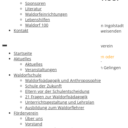
Sponsoren
Ziel!
Literatur
Waldorfeinrichtungen
Lebenshilfen
Waldorf 100
Für die Gründung einer Waldorfschule in der Region Ingolstadt
Kontakt
suchen wir Menschen, die die Idee dieses zukunftsweisenden
Schulsystems unterstützen, indem sie
sich als
Mitglieder
im gemeinnützigen Förderverein
engagieren
,
Startseite
bei der Suche
nach
geeigneten
Räumlichkeiten oder
Aktuelles
einem passenden Baugrundstück
helfen
oder
Aktuelles
durch eine
steuerlich absetzbare Spende
zum Gelingen
Veranstaltungen
des Projektes
beitragen
.
Waldorfschule
Waldorfpädagogik und Anthroposophie
Schule der Zukunft
Eltern vor der Schulentscheidung
21 Fragen zur Waldorfpädagogik
Unterrichtsgestaltung und Lehrplan
Ausbildung zum Waldorflehrer
Förderverein
Über uns
Vorstand