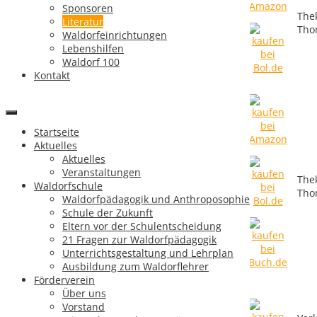
Sponsoren
The
Literatur
Fragen und Antworten
Tho
Waldorfeinrichtungen
zur Waldorfpädagogik
Lebenshilfen
Waldorf 100
Probelesen bei Amazon
Kontakt
Startseite
Aktuelles
Waldorfschule?
Aktuelles
Waldorfschule!!
Veranstaltungen
The
Waldorfschule
Ein Plädoyer für die
Tho
Waldorfpädagogik und Anthroposophie
Waldorfschule
Schule der Zukunft
Eltern vor der Schulentscheidung
Probelesen bei Amazon
21 Fragen zur Waldorfpädagogik
Unterrichtsgestaltung und Lehrplan
Ausbildung zum Waldorflehrer
Förderverein
Über uns
Vorstand
Was bedeutet