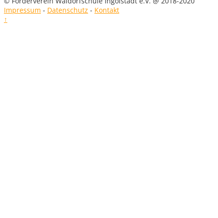
© Förderverein Waldorfschule Ingolstadt e.V. @ 2018-2020
Impressum
-
Datenschutz
-
Kontakt
↑