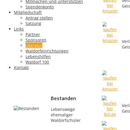
Verl
Mitmachen und unterstützen
Anthroposophie für
Gei
Spendenkonto
die Waldorfschule
Mitgliedschaft
Antrag stellen
Satzung
Links
Autonom lernen –
Partner
intuitiv verstehen
Sponsoren
Verl
Literatur
Gei
Grundlagen kindlicher
Waldorfeinrichtungen
Entwicklung
Lebenshilfen
Waldorf 100
Kontakt
Bestanden
Verl
Lebenswege
Gei
ehemaliger
Waldorfschüler