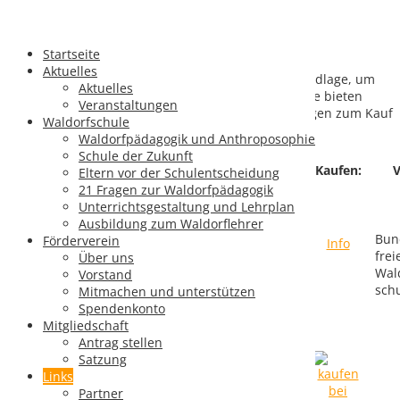
Literatur
Startseite
Aktuelles
Die folgende Literatur sehen wir als eine gute Grundlage, um
Aktuelles
sich über die Waldorfpädagogik zu informieren. Wie bieten
Veranstaltungen
auch viele dieser Bücher direkt bei unseren Vorträgen zum Kauf
Waldorfschule
an.
Waldorfpädagogik und Anthroposophie
Schule der Zukunft
Cover:
Titel:
Kaufen:
V
Eltern vor der Schulentscheidung
21 Fragen zur Waldorfpädagogik
Unterrichtsgestaltung und Lehrplan
Erziehungskunst
Ausbildung zum Waldorflehrer
(Zeitschrift)
Bun
Förderverein
Info
frei
Über uns
Waldorfpädagogik
Wal
Vorstand
heute
schu
Mitmachen und unterstützen
Spendenkonto
Homepage
Mitgliedschaft
Antrag stellen
Satzung
Links
Jedes Kind ein
Partner
Könner