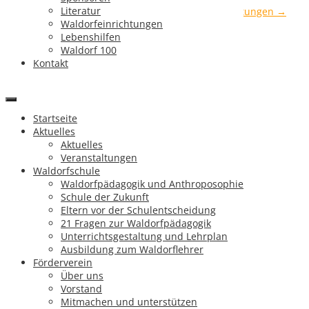
Literatur
Landesgartenschau 2020 – Bilder unserer Vorbereitungen
→
Waldorfeinrichtungen
Navigation
Lebenshilfen
Waldorf 100
Kontakt
Startseite
Aktuelles
Aktuelles
Veranstaltungen
Waldorfschule
Startseite
Waldorfpädagogik und Anthroposophie
Aktuelles
Schule der Zukunft
Aktuelles
Eltern vor der Schulentscheidung
Veranstaltungen
21 Fragen zur Waldorfpädagogik
Waldorfschule
Unterrichtsgestaltung und Lehrplan
Waldorfpädagogik und Anthroposophie
Ausbildung zum Waldorflehrer
Schule der Zukunft
Förderverein
Eltern vor der Schulentscheidung
Über uns
21 Fragen zur Waldorfpädagogik
Vorstand
Unterrichtsgestaltung und Lehrplan
Mitmachen und unterstützen
Ausbildung zum Waldorflehrer
Spendenkonto
Förderverein
Mitgliedschaft
Über uns
Antrag stellen
Vorstand
Satzung
Mitmachen und unterstützen