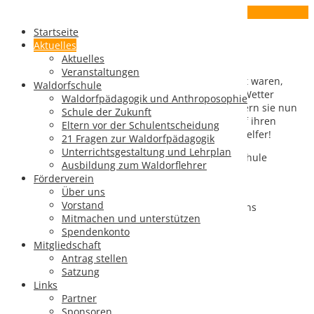
11
Nov.
Startseite
Umzug der Schulmöbel
Aktuelles
Aktuelles
Veranstaltungen
Die Schulmöbel, die bisher in Karlskron eingelagert waren,
Waldorfschule
konnten mit vereinten Kräften und bei trockenem Wetter
Waldorfpädagogik und Anthroposophie
erfolgreich nach Brunnen verlegt werden. Dort lagern sie nun
Schule der Zukunft
auf dem Dachboden einer Scheune und warten auf ihren
Eltern vor der Schulentscheidung
Einsatz für unsere künftige Schule. Danke an alle Helfer!
21 Fragen zur Waldorfpädagogik
Unterrichtsgestaltung und Lehrplan
13 Tische wurden in diesem Zuge an die Waldorfschule
Ausbildung zum Waldorflehrer
Weilheim verliehen.
Förderverein
Über uns
Vorstand
Alles verladen und bereit für den Transport ins
Mitmachen und unterstützen
neue Lager
Spendenkonto
Veröffentlicht in
Allgemein
Mitgliedschaft
Antrag stellen
Satzung
Artikel-Navigation
Links
Partner
Sponsoren
←
„Kein Platz für eine Waldorfschule?“